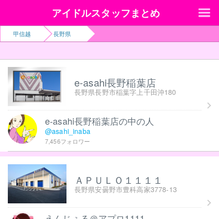
アイドルスタッフまとめ
甲信越
長野県
e-asahi長野稲葉店
長野県長野市稲葉字上千田沖180
e-asahi長野稲葉店の中の人
@asahi_inaba
7,456フォロワー
ＡＰＵＬＯ１１１１
長野県安曇野市豊科高家3778-13
えんじぇる＠アプロ1111