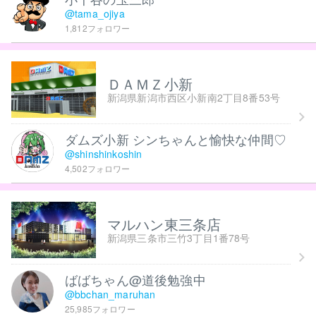
@tama_ojiya
1,812フォロワー
ＤＡＭＺ小新
新潟県新潟市西区小新南2丁目8番53号
ダムズ小新 シンちゃんと愉快な仲間♡
@shinshinkoshin
4,502フォロワー
マルハン東三条店
新潟県三条市三竹3丁目1番78号
ばばちゃん@道後勉強中
@bbchan_maruhan
25,985フォロワー