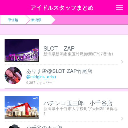
アイドルスタッフまとめ
甲信越
新潟県
SLOT ZAP
新潟県新潟市東区竹尾卸新町797番地1
ありす🦋@SLOT ZAP竹尾店
@midgirls_arisu
9,387フォロワー
パチンコ玉三郎 小千谷店
新潟県小千谷市大字桜町字天田2516番地
1
小千谷の玉三郎