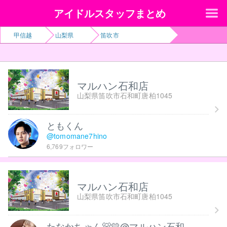
アイドルスタッフまとめ
甲信越
山梨県
笛吹市
マルハン石和店
山梨県笛吹市石和町唐柏1045
ともくん
@tomomane7hino
6,769フォロワー
マルハン石和店
山梨県笛吹市石和町唐柏1045
たなかちゃん🐻💛@マルハン石和